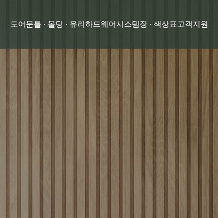
도어
문틀 · 몰딩 · 유리
하드웨어
시스템장 · 색상표
고객지원