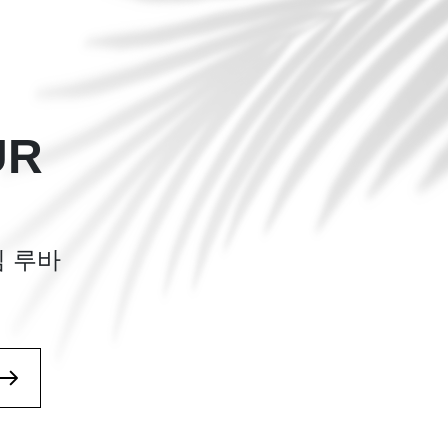
UR
임 루바
여
.