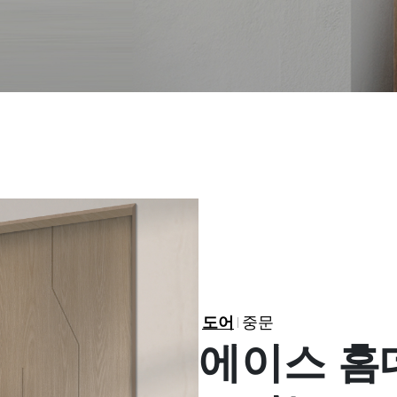
도어
중문
에이스 홈